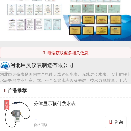
电话获取更多相关信息

河北巨灵仪表制造有限公司
河北巨灵仪表是国内生产智能无线远传水表、无线远传水表、IC卡射频卡
水表等的专业厂家。本厂生产智能水表设备先进，技术力量雄厚，工艺流
程先进合理，检测手段齐全。 各种水表成表检定装置及检测工装齐全，
产品推荐
水表检定台、打压台、热量表检定台等。智能水表技术先进，最新研制的
劳拉LORA无线水表方案受各企事业单位欢迎。 远传水表广泛用于新建小
分体显示预付费水表
区新装、旧小区水表改造、农村安全饮水工程等，抄表方便，节省人工及
交通成本，极大的提升了工作效率。

咨询
价格面谈